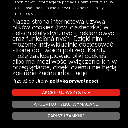
anonimowo. Informacje te pomagają nam zrozumieć, w
jaki sposób nasi goście korzystają z naszej strony
internetowej.
Nasza strona internetowa używa
plików cookies (tzw. ciasteczka) w
celach statystycznych, reklamowych
oraz funkcjonalnych. Dzięki nim
możemy indywidualnie dostosować
stronę do Twoich potrzeb. Każdy
może zaakceptować pliki cookies
albo ma możliwość wyłączenia ich w
przeglądarce, dzięki czemu nie będą
Intercultural
zbierane żadne informacje
competence
Przejdź do strony
polityka prywatności
development for adult
AKCEPTUJ WSZYSTKIE
education (intcult)
AKCEPTUJ TYLKO WYMAGANE
ZARZĄDZAJ COOKIES
The European Commission support for the
ZAPISZ I ZAMKNIJ
production of this publication does not constitute
endorsement of the contents which reflects the