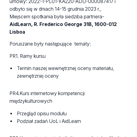
umowy: 2022-1-PL01-KA220-ADU-000087417 i
odbyło się w dniach 14-15 grudnia 2023 r.,
Miejscem spotkania była siedziba partnera-
AidLearn, R. Frederico George 31B, 1600-012
Lisboa
Poruszane były następujące tematy:
PR1. Ramy kursu
Termin naszej wewnętrznej oceny materiału,
zewnętrznej oceny
PR4.Kurs internetowy kompetencji
międzykulturowych
Przegląd opisu modułu
Podział zadań UoL i AidLearn