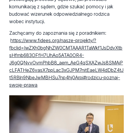
komunikację z sądem, gdzie szukać pomocy i jak
budować wizerunek odpowiedzialnego rodzica
wobec instytucji.
Zachęcamy do zapoznania się z poradnikiem:
https://www.fidees.org/nasze-projekty/?
fbclid=IwZXh0bgNhZW0CMTAAAR1TaWkf1JsDdvXtb
sHfmb683OFfH7UhAo5ATA0OR4-
J6g0QNvvOvmPhbB8_aem_AeG4qSXAZwJs8SMAiP
cLFATHeZ6vasX7ppLac3xGJPM7nitEaeLW4dDbZ4tJ
t5RBln9NbeJwMBHSu7np4hj0Arpi#rodzicu-poznaj-
swoje-prawa