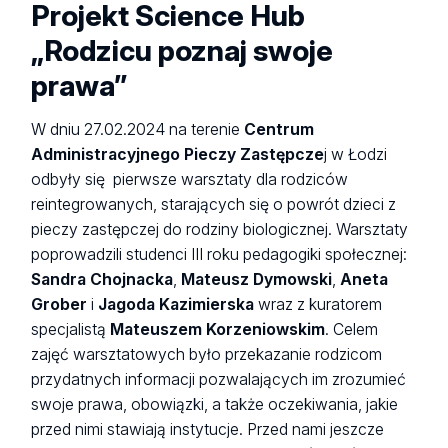
Projekt Science Hub
„Rodzicu poznaj swoje
prawa”
W dniu 27.02.2024 na terenie
Centrum
Administracyjnego Pieczy Zastępcze
j w Łodzi
odbyły się pierwsze warsztaty dla rodziców
reintegrowanych, starających się o powrót dzieci z
pieczy zastępczej do rodziny biologicznej. Warsztaty
poprowadzili studenci III roku pedagogiki społecznej:
Sandra Chojnacka
,
Mateusz Dymowski
,
Aneta
Grober
i
Jagoda Kazimierska
wraz z kuratorem
specjalistą
Mateuszem Korzeniowskim
. Celem
zajęć warsztatowych było przekazanie rodzicom
przydatnych informacji pozwalających im zrozumieć
swoje prawa, obowiązki, a także oczekiwania, jakie
przed nimi stawiają instytucje. Przed nami jeszcze