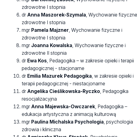
zdrowotne I stopnia
dr
Anna Maszorek-Szymala
, Wychowanie fizyczne
zdrowotne I stopnia
mgr
Pamela Majzner
, Wychowanie fizyczne i
zdrowotne I stopnia
mgr
Joanna Kowalska
, Wychowanie fizyczne i
zdrowotne II stopnia
dr
Ewa Kos
,
Pedagogika – w zakresie opieki i terapii
pedagogicznej - stacjonarne
dr
Emilia Mazurek Pedagogika
,
w zakresie opieki i
terapii pedagogicznej - niestacjonarne
dr
Angelika Cieślikowska-Ryczko
, Pedagogika
resocjalizacyjna
mgr
Anna Majewska-Owczarek
, Pedagogika –
edukacja artystyczna z animacją kulturową
mgr
Paulina Michalska Psychologia
, psychologia
zdrowia i kliniczna