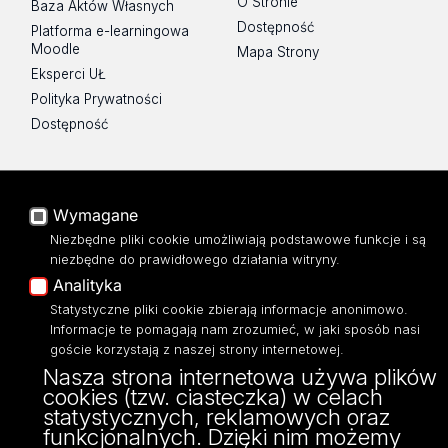
O Stronie
Baza Aktów Własnych
Dostępność
Platforma e-learningowa
Moodle
Mapa Strony
Eksperci UŁ
Polityka Prywatności
Dostępność
Wymagane
ul. Pomorska nr 46/48
Niezbędne pliki cookie umożliwiają podstawowe funkcje i są
91-408 Łódź
niezbędne do prawidłowego działania witryny.
tel: 42/665 57 22
Analityka
Statystyczne pliki cookie zbierają informacje anonimowo.
Informacje te pomagają nam zrozumieć, w jaki sposób nasi
goście korzystają z naszej strony internetowej.
Nasza strona internetowa używa plików
cookies (tzw. ciasteczka) w celach
statystycznych, reklamowych oraz
funkcjonalnych. Dzięki nim możemy