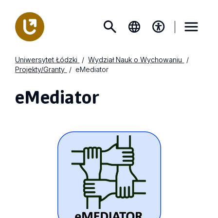
Uniwersytet Łódzki
Wydział Nauk o Wychowaniu
Projekty/Granty
eMediator
eMediator