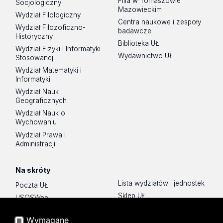
Filia w Tomaszowie
Socjologiczny
Mazowieckim
Wydział Filologiczny
Centra naukowe i zespoły
Wydział Filozoficzno-
badawcze
Historyczny
Biblioteka UŁ
Wydział Fizyki i Informatyki
Wydawnictwo UŁ
Stosowanej
Wydział Matematyki i
Informatyki
Wydział Nauk
Geograficznych
Wydział Nauk o
Wychowaniu
Wydział Prawa i
Administracji
Na skróty
Lista wydziałów i jednostek
Poczta UŁ
Sklep UŁ
USOSWeb
Polityka prywatności
Portal Pracowniczy
Wymagane
O Stronie
Baza Aktów Własnych