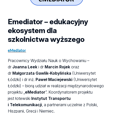
Emediator – edukacyjny
ekosystem dla
szkolnictwa wyższego
eMediator
Pracownicy Wydziału Nauk o Wychowaniu –
dr
Joanna Leek
i dr
Marcin Rojek
oraz
dr
Małgorzata Gawlik-Kobylińska
(Uniwersytet
Łódzki) i dr inż.
Paweł Maciejewski
(Uniwersytet
Łódzki) – biorą udział w realizacji międzynarodowego
projektu „
eMediator
”. Koordynatorem projektu
jest łotewski
Instytut Transportu
i Telekomunikacji
, a partnerami uczelnie z Polski,
Hiszpanii, Grecji i Niemiec.