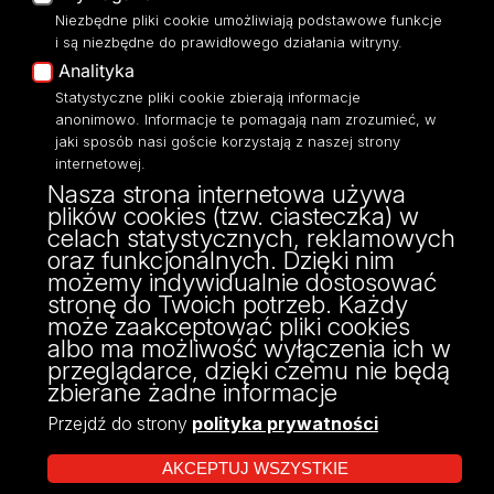
Niezbędne pliki cookie umożliwiają podstawowe funkcje
Dostępność
Platforma e-learningowa
i są niezbędne do prawidłowego działania witryny.
Moodle
Mapa Strony
Analityka
Eksperci UŁ
Statystyczne pliki cookie zbierają informacje
Polityka Prywatności
anonimowo. Informacje te pomagają nam zrozumieć, w
Dostępność
jaki sposób nasi goście korzystają z naszej strony
internetowej.
Nasza strona internetowa używa
plików cookies (tzw. ciasteczka) w
celach statystycznych, reklamowych
ul. Pomorska nr 46/48
oraz funkcjonalnych. Dzięki nim
91-408 Łódź
możemy indywidualnie dostosować
tel: 42/665 57 22
stronę do Twoich potrzeb. Każdy
może zaakceptować pliki cookies
albo ma możliwość wyłączenia ich w
przeglądarce, dzięki czemu nie będą
zbierane żadne informacje
Przejdź do strony
polityka prywatności
AKCEPTUJ WSZYSTKIE