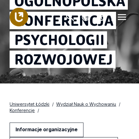
OGÓLNOPOLSKA
KONFERENCJA
PSYCHOLOGII
ROZWOJOWEJ
Uniwersytet Łódzki
Wydział Nauk o Wychowaniu
Konferencje
Informacje organizacyjne