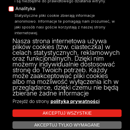
i są niezbędne do prawidłowego działania witryny.
Moodle
Mapa Strony
rozwoju człowieka zarówno w kontekście praktycznym,
cm).
Analityka
Eksperci UŁ
jak i teoretycznym.
Hampton by Hilton Łódź City Center
Statystyczne pliki cookie zbierają informacje
Polityka Prywatności
anonimowo. Informacje te pomagają nam zrozumieć, w
ul.
Piotrkowska 157
Warsztat
Dostępność
Serdecznie zapraszamy!
jaki sposób nasi goście korzystają z naszej strony
internetowej.
https://www.hilton.com/
Czas trwania: 120 minut.
Komunikat 1
Nasza strona internetowa używa
Abstrakt: maksymalnie 1500 znaków, wliczając
plików cookies (tzw. ciasteczka) w
Rezerwacja poprzez e-mail:
resservations@hbhlodz.com
Komunikat 2
spacje.
celach statystycznych, reklamowych
ul. Pomorska nr 46/48
Uwagi: prosimy o podanie docelowej liczby
oraz funkcjonalnych. Dzięki nim
10%
zniżki na hasło
„OKPR2024”
.
Oferta ważna do
91-408 Łódź
Komunikat 3
możemy indywidualnie dostosować
uczestników.
17.05.2024 r.
tel: 42/665 57 22
stronę do Twoich potrzeb. Każdy
może zaakceptować pliki cookies
albo ma możliwość wyłączenia ich w
przeglądarce, dzięki czemu nie będą
Ambasador Premium
zbierane żadne informacje
ul. Kilińskiego 145
Przejdź do strony
polityka prywatności
https://www.hotelambasador.eu/
AKCEPTUJ WSZYSTKIE
Rezerwacja drogą mailową poprzez recepcję hotelu na hasło:
AKCEPTUJ TYLKO WYMAGANE
Projekt Multiportalu UŁ współfinansowany z funduszy Unii Europejskiej w
OKPR2024